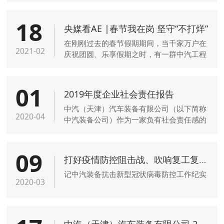
18
央媒看AE |春节我在岗 坚守“不打烊”
在刚刚过去的春节假期期间，当千家万户在
2021-02
庆祝团圆、乐享假期之时，有一群中汽工程
人已经开始了新一年的工作，他们坚守生产
一线，在平凡岗位上书写不凡，努力在新时
01
代不断奋斗，新华社等主流媒体对此进行了
2019年度企业社会责任报告
报道，以奋斗迎接新年，以坚守演绎出最美
中汽（天津）汽车装备有限公司（以下简称
的“敬业福”。
2020-04
中汽装备公司）作为一家负有社会责任感的
企业。在自身不断发展壮大的同时，时刻不
忘企业所应承担的社会责任，坚持实现对社
09
会、员工、客户及投资者共赢的理念，促进
打好疫情防控阻击战、吹响复工复产集结号
企业与社会的和谐与可持续发展。
记中汽装备抗击新型冠状病毒防控工作纪实
2020-03
中汽（天津）汽车装备有限公司 2020年度企业年会（暨2019年度总结与表彰大会）圆满落幕