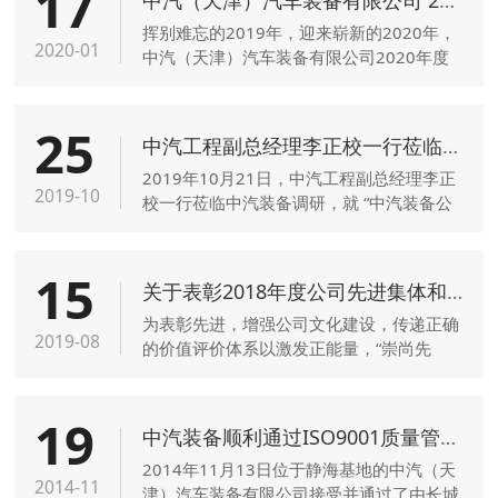
17
挥别难忘的2019年，迎来崭新的2020年，
2020-01
中汽（天津）汽车装备有限公司2020年度
企业年会（暨2019年度总结表彰大会）于
2020年1月11日美好的午后在职工活动室隆
25
重举行。
中汽工程副总经理李正校一行莅临中汽装备调研
2019年10月21日，中汽工程副总经理李正
2019-10
校一行莅临中汽装备调研，就 “中汽装备公
司发展定位”、“如何惠及民生-让职工更加满
意”等工作进行指导。
15
关于表彰2018年度公司先进集体和先进个人的决定
为表彰先进，增强公司文化建设，传递正确
2019-08
的价值评价体系以激发正能量，“崇尚先
进、崇尚劳动、崇尚人才”，按照评选办法
及要求，经过部门、车间的参与、推荐、评
19
选和公司支部会议、领导班子会议决议，决
中汽装备顺利通过ISO9001质量管理体系监督审核
定对以下在工作中成绩突出的集体和个人进
2014年11月13日位于静海基地的中汽（天
行表彰和奖励
2014-11
津）汽车装备有限公司接受并通过了由长城