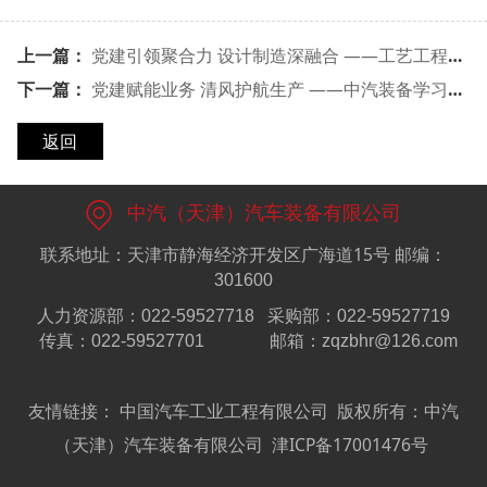
上一篇：
党建引领聚合力 设计制造深融合 ——工艺工程院第三党支部与中汽装备党支部联学共建活动纪实
下一篇：
党建赋能业务 清风护航生产 ——中汽装备学习中央八项规定精神专题党课暨生产攻坚推进会
返回
中汽（天津）汽车装备有限公司
联系地址：天津市静海经济开发区广海道15号
邮编：
301600
人力资源部：022-59527718
采购部：022-59527719
传真：022-59527701
邮箱：zqzbhr@126.com
友情链接：
中国汽车工业工程有限公司
版权所有：中汽
（天津）汽车装备有限公司
津ICP备17001476号