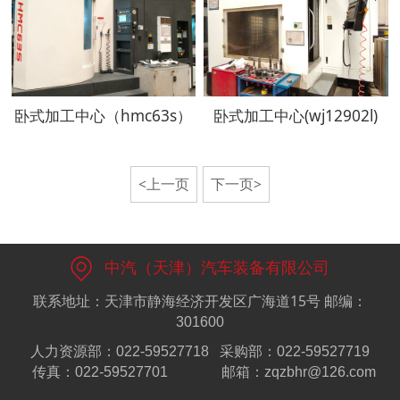
卧式加工中心（hmc63s）
卧式加工中心(wj12902l)
<上一页
下一页>
中汽（天津）汽车装备有限公司
联系地址：天津市静海经济开发区广海道15号
邮编：
301600
人力资源部：022-59527718
采购部：022-59527719
传真：022-59527701
邮箱：zqzbhr@126.com